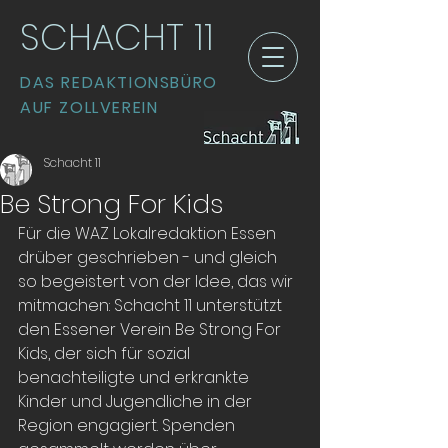
SCHACHT 11
DAS REDAKTIONSBÜRO
AUF ZOLLVEREIN
Schacht 11
Be Strong For Kids
Für die WAZ Lokalredaktion Essen 
drüber geschrieben - und gleich 
so begeistert von der Idee, das wir 
mitmachen: Schacht 11 unterstützt 
den Essener Verein Be Strong For 
Kids, der sich für sozial 
benachteiligte und erkrankte 
Kinder und Jugendliche in der 
Region engagiert. Spenden 