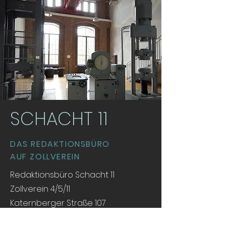
SCHACHT 11
DAS REDAKTIONSBÜRO
AUF ZOLLVEREIN
Redaktionsbüro Schacht 11
Zollverein 4/5/11
Katernberger Straße 107
45327 Essen