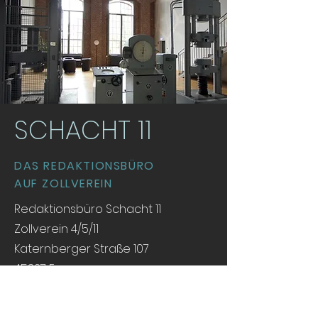
SCHACHT 11
DAS REDAKTIONSBÜRO
AUF ZOLLVEREIN
Redaktionsbüro Schacht 11
Zollverein 4/5/11
Katernberger Straße 107
45327 Essen
redaktion[at]schacht11.de
Tel. +49 (0)201 45 85 03 33