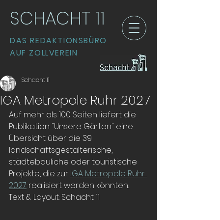
SCHACHT 11
DAS REDAKTIONSBÜRO
AUF ZOLLVEREIN
Schacht 11
IGA Metropole Ruhr 2027
Auf mehr als 100 Seiten liefert die 
Publikation "Unsere Gärten" eine 
Übersicht über die 39 
landschaftsgestalterische, 
städtebauliche oder touristische 
Projekte, die zur 
IGA Metropole Ruhr 
2027
 realisiert werden könnten.
Text & Layout: Schacht 11