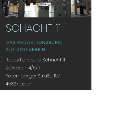
SCHACHT 11
DAS REDAKTIONSBÜRO
AUF ZOLLVEREIN
Redaktionsbüro Schacht 11
Zollverein 4/5/11
Katernberger Straße 107
45327 Essen
redaktion[at]schacht11.de
Tel. +49 (0)201 45 85 03 33
Tel. +49 (0) 172 205 10 33
Impressum & Fotorechte
Datenschutzerklärung