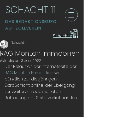
SCHACHT 11
DAS REDAKTIONSBÜRO
AUF ZOLLVEREIN
Schacht 11
RAG Montan Immobilien
Aktualisiert:
3. Jan. 2022
Der Relaunch der Internetseite der 
RAG Montan Immobilien
 war 
pünktlich zur diesjährigen 
ExtraSchicht online; der Übergang 
zur weiteren redaktionellen 
Betreuung der Seite verlief nahtlos. 