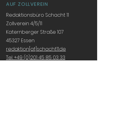
AUF ZOLLVEREIN
Redaktionsbüro Schacht 11
Zollverein 4/5/11
Katernberger Straße 107
45327 Essen
redaktion[at]schacht11.de
Tel. +49 (0)201 45 85 03 33
Tel. +49 (0) 172 205 10 33
Impressum & Fotorechte
Datenschutzerklärung
Geschäftsbedingungen
Besuchen Sie uns in den sozialen
Medien