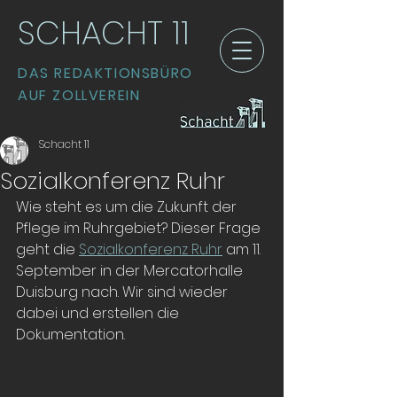
SCHACHT 11
DAS REDAKTIONSBÜRO
AUF ZOLLVEREIN
Schacht 11
Sozialkonferenz Ruhr
Wie steht es um die Zukunft der 
Pflege im Ruhrgebiet? Dieser Frage 
geht die 
Sozialkonferenz Ruhr
 am 11. 
September in der Mercatorhalle 
Duisburg nach. Wir sind wieder 
dabei und erstellen die 
Dokumentation.